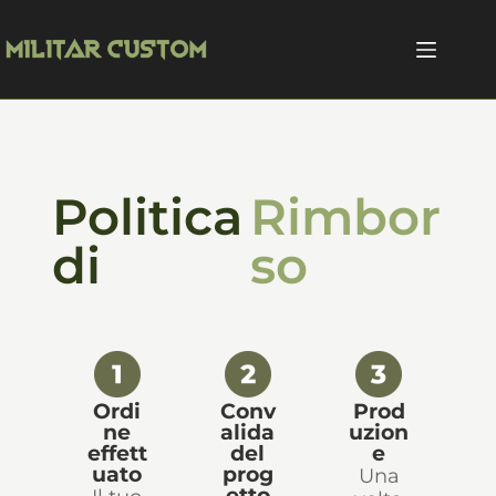
Politica
Rimbor
di
so
Ordi
Conv
Prod
ne
alida
uzion
effett
del
e
uato
prog
Una
etto