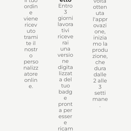
Il tuo
volta
Entro
ordin
otten
3
e
uta
giorni
viene
l'appr
lavora
ricev
ovazi
tivi
uto
one,
riceve
trami
inizia
rai
te il
mo la
una
nostr
produ
versio
o
zione,
ne
perso
che
digita
nalizz
dura
lizzat
atore
dalle
a del
onlin
2 alle
tuo
e.
3
badg
setti
e
mane
pront
.
a per
esser
e
ricam